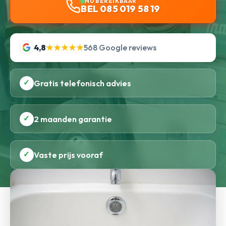
NU BEREIKBAAR
BEL 085 019 58 19
4,8
★★★★★
568 Google reviews
✓
Gratis telefonisch advies
✓
2 maanden garantie
✓
Vaste prijs vooraf