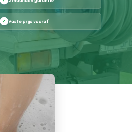
✓
2 maanden garantie
✓
Vaste prijs vooraf