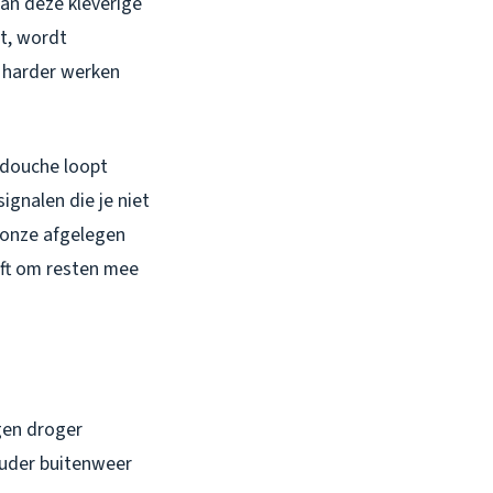
aan deze kleverige
at, wordt
 harder werken
 douche loopt
ignalen die je niet
 onze afgelegen
eft om resten mee
gen droger
ouder buitenweer