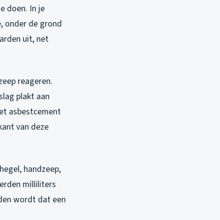
 doen. In je
e, onder de grond
arden uit, net
zeep reageren.
slag plakt aan
met asbestcement
nkant van deze
hegel, handzeep,
rden milliliters
nden wordt dat een