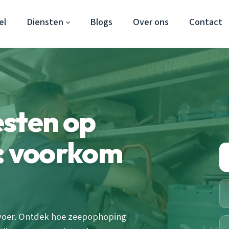
el
Diensten
Blogs
Over ons
Contact
esten op
l: voorkom
afvoer. Ontdek hoe zeepophoping