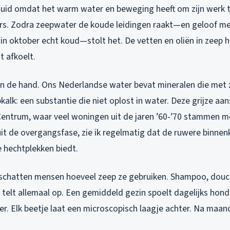
huid omdat het warm water en beweging heeft om zijn werk te
ers. Zodra zeepwater de koude leidingen raakt—en geloof m
u in oktober echt koud—stolt het. De vetten en oliën in zeep h
t afkoelt.
an de hand. Ons Nederlandse water bevat mineralen die met 
kalk: een substantie die niet oplost in water. Deze grijze aan
 Centrum, waar veel woningen uit de jaren ’60-’70 stammen 
uit de overgangsfase, zie ik regelmatig dat de ruwere binne
e hechtplekken biedt.
schatten mensen hoeveel zeep ze gebruiken. Shampoo, douc
elt allemaal op. Een gemiddeld gezin spoelt dagelijks honde
er. Elk beetje laat een microscopisch laagje achter. Na maa