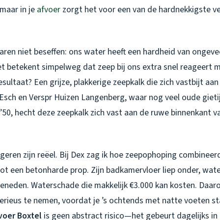
 maar in je
afvoer
zorgt het voor een van de hardnekkigste ve
ren niet beseffen: ons water heeft een hardheid van ongevee
et betekent simpelweg dat zeep bij ons extra snel reageert 
ultaat? Een grijze, plakkerige zeepkalk die zich vastbijt aa
 Esch en Verspr Huizen Langenberg, waar nog veel oude gieti
n ’50, hecht deze zeepkalk zich vast aan de ruwe binnenkant 
geren zijn reëel. Bij Dex zag ik hoe zeepophoping combineer
ot een betonharde prop. Zijn badkamervloer liep onder, wate
beneden. Waterschade die makkelijk €3.000 kan kosten. Daaro
erieus te nemen,
voordat
je ’s ochtends met natte voeten s
voer Boxtel
is geen abstract risico—het gebeurt dagelijks i