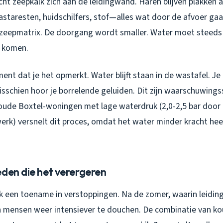
ht zeepkalk zich aan de leidingwand. Haren blijven plakken 
astaresten, huidschilfers, stof—alles wat door de afvoer ga
zeepmatrix. De doorgang wordt smaller. Water moet steeds
 komen.
nt dat je het opmerkt. Water blijft staan in de wastafel. Je
sschien hoor je borrelende geluiden. Dit zijn waarschuwingss
oude Boxtel-woningen met lage waterdruk (2,0-2,5 bar door
werk) versnelt dit proces, omdat het water minder kracht he
den die het verergeren
 ik een toename in verstoppingen. Na de zomer, waarin leidin
 mensen weer intensiever te douchen. De combinatie van k