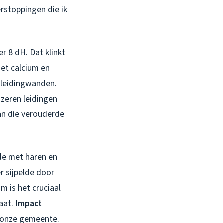
rstoppingen die ik
r 8 dH. Dat klinkt
met calcium en
n leidingwanden.
jzeren leidingen
van die verouderde
de met haren en
r sijpelde door
m is het cruciaal
taat.
Impact
n onze gemeente.