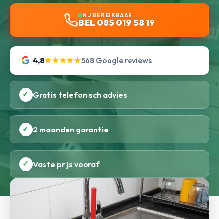
NU BEREIKBAAR
BEL 085 019 58 19
4,8
★★★★★
568 Google reviews
✓
Gratis telefonisch advies
✓
2 maanden garantie
✓
Vaste prijs vooraf