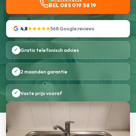
NU BEREIKBAAR
BEL 085 019 58 19
4,8
★★★★★
568 Google reviews
✓
Gratis telefonisch advies
✓
2 maanden garantie
✓
Vaste prijs vooraf