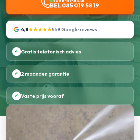
NU BEREIKBAAR
BEL 085 019 58 19
4,8
★★★★★
568 Google reviews
✓
Gratis telefonisch advies
✓
2 maanden garantie
✓
Vaste prijs vooraf