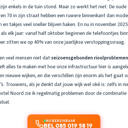
zijn enkels in de tuin stond. Maar zo werkt het niet. De ou
aren 70 in zijn straat hebben een ruwere binnenkant dan mode
en takjes veel sneller blijven haken. En nu in november 2025
als elk jaar: vanaf half oktober beginnen de telefoontjes bi
er zitten we op 40% van onze jaarlijkse verstoppingsvraag.
fen veel mensen niet dat
seizoensgebonden rioolproblemen
eeft alles te maken met hoe onze infrastructuur hier is aangel
n nieuwe wijken, en die verschillen zijn enorm als het gaat 
’s. Trouwens, als je denkt dat jouw wijk wel oké is: zelfs in 
oxtel Noord zie ik regelmatig problemen door de combinatie 
lsel.
NU BEREIKBAAR
BEL 085 019 58 19