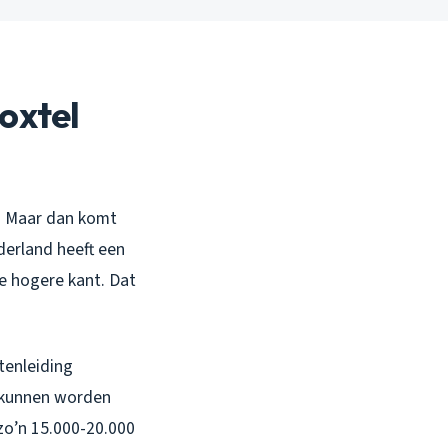
Boxtel
is. Maar dan komt
derland heeft een
e hogere kant. Dat
tenleiding
n kunnen worden
 zo’n 15.000-20.000