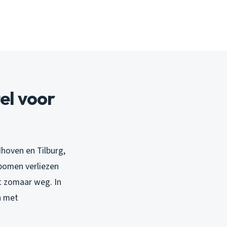
el voor
dhoven en Tilburg,
 bomen verliezen
t zomaar weg. In
n met