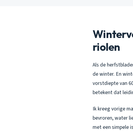
Wintervo
riolen
Als de herfstblade
de winter. En wint
vorstdiepte van 6
betekent dat leidi
Ik kreeg vorige m
bevroren, water l
met een simpele is