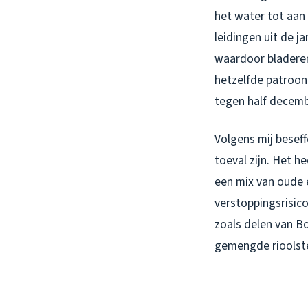
het water tot aan 
leidingen uit de j
waardoor bladeren 
hetzelfde patroon 
tegen half decemb
Volgens mij besef
toeval zijn. Het h
een mix van oude e
verstoppingsrisico
zoals delen van B
gemengde rioolste