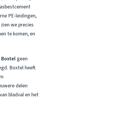
de asbestcement
rne PE-leidingen,
 zien we precies
nnen te komen, en
 Boxtel
geen
egd. Boxtel heeft
om
nieuwere delen
van bladval en het