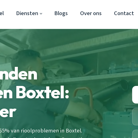
el
Diensten
Blogs
Over ons
Contact
onden
n Boxtel:
ter
65% van rioolproblemen in Boxtel.