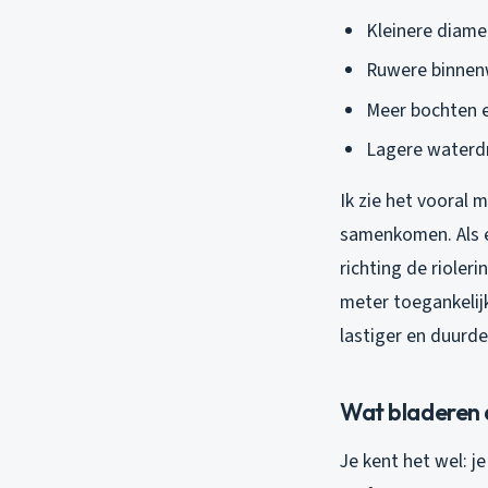
Kleinere diam
Ruwere binnen
Meer bochten e
Lagere waterdr
Ik zie het vooral
samenkomen. Als er
richting de riole
meter toegankelij
lastiger en duurde
Wat bladeren d
Je kent het wel: j