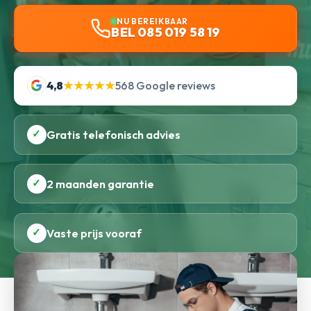
NU BEREIKBAAR
BEL 085 019 58 19
4,8
★★★★★
568 Google reviews
✓
Gratis telefonisch advies
✓
2 maanden garantie
✓
Vaste prijs vooraf