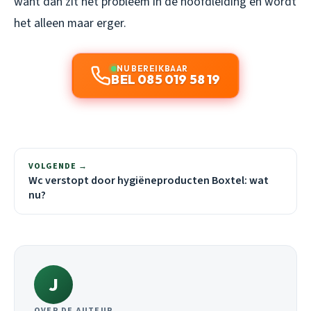
want dan zit het probleem in de hoofdleiding en wordt
het alleen maar erger.
NU BEREIKBAAR
BEL 085 019 58 19
VOLGENDE →
Wc verstopt door hygiëneproducten Boxtel: wat
nu?
J
OVER DE AUTEUR