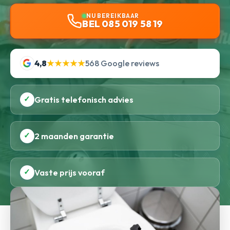
NU BEREIKBAAR
BEL 085 019 58 19
4,8
★★★★★
568 Google reviews
✓
Gratis telefonisch advies
✓
2 maanden garantie
✓
Vaste prijs vooraf